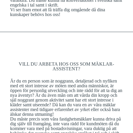
varandra. Du måste kunna ha konversationer i svenska samt
engelska i tal samt i skrift.
Vi ser fram emot att få träffa dig omgående då dina
kunskaper behövs hos oss!
VILL DU ARBETA HOS OSS SOM MÄKLAR-
ASSISTENT?
Är du en person som är noggrann, detaljerad och nyfiken
med ett stort intresse av möten med andra människor, är
öppen för personlig utveckling och inte rädd för att ta dig an
nya äventyr? Är du även mån om att vårda din kropp och
själ noggrant genom aktivitet samt har ett stort intresse i
kläder samt utseende? Då kan du vara en av våra mäklar
assistenter med tidigare erfarenhet av yrket eller också bara
älskar denna utmaning!
Du måste precis som våra fastighetsmäklare kunna driva på
dig själv till framgång, inte vara rädd för kundmöten då du
kommer vara med på bostadsvisningar, vara duktig på att