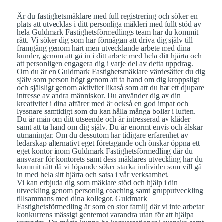
Är du fastighetsmäklare med full registrering och söker en
plats att utvecklas i ditt personliga mäkleri med fullt stöd av
hela
Guldmark Fastighetsförmedlings
team har du kommit
rätt. Vi söker dig som har förmågan att driva dig själv till
framgång genom hårt men utvecklande arbete med dina
kunder, genom att gå in i ditt arbete med hela ditt hjärta och
att personligen engagera dig i varje del av detta uppdrag.
Om du är en
Guldmark Fastighetsmäklare
värdesätter du dig
själv som person högt genom att ta hand om dig kroppsligt
och själsligt genom aktivitet likaså som att du har ett djupare
intresse av andra människor. Du använder dig av din
kreativitet i dina affärer med är också en god impat och
lyssnare samtidigt som du kan hålla många bollar i luften.
Du är mån om ditt utseende och är intresserad av kläder
samt att ta hand om dig själv. Du är enormt envis och älskar
utmaningar. Om du dessutom har tidigare erfarenhet av
ledarskap alternativt eget företagande och önskar öppna ett
eget kontor inom
Guldmark Fastighetsförmedling
där du
ansvarar för kontorets samt dess mäklares utveckling har du
kommit rätt då vi löpande söker starka individer som vill gå
in med hela sitt hjärta och satsa i vår verksamhet.
Vi kan erbjuda dig som mäklare stöd och hjälp i din
utveckling genom personlig coaching samt grupputveckling
tillsammans med dina kollegor.
Guldmark
Fastighetsförmedling
är som en stor familj där vi inte arbetar
konkurrens mässigt gentemot varandra utan för att hjälpa