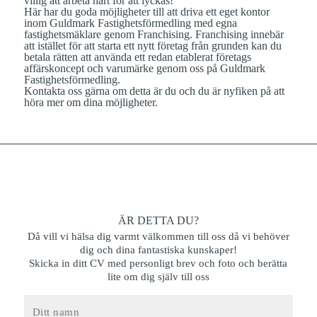
villig att arbeta hårt för att lyckas!
Här har du goda möjligheter till att driva ett eget kontor
inom
Guldmark Fastighetsförmedling
med egna
fastighetsmäklare genom Franchising. Franchising innebär
att istället för att starta ett nytt företag från grunden kan du
betala rätten att använda ett redan etablerat företags
affärskoncept och varumärke genom oss på
Guldmark
Fastighetsförmedling.
Kontakta oss
gärna om detta är du och du är nyfiken på att
höra mer om dina möjligheter.
ÄR DETTA DU?
Då vill vi hälsa dig varmt välkommen till oss då vi behöver
dig och dina fantastiska kunskaper!
Skicka in ditt CV med personligt brev och foto och berätta
lite om dig själv till oss