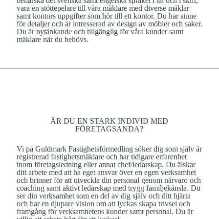
behärska det svenska samt engelska språket i tal och i skift,
vara en stöttepelare till våra mäklare med diverse mäklar
samt kontors uppgifter som hör till ett kontor. Du har sinne
för detaljer och är intresserad av design av möbler och saker.
Du är nytänkande och tillgänglig för våra kunder samt
mäklare när du behövs.
ÄR DU EN STARK INDIVID MED
FÖRETAGSANDA?
Vi på
Guldmark Fastighetsförmedling
söker dig som själv är
registrerad fastighetsmäklare och har tidigare erfarenhet
inom företagsledning eller annat chef/ledarskap. Du älskar
ditt arbete med att ha eget ansvar över en egen verksamhet
och brinner för att utveckla din personal genom närvaro och
coaching samt aktivt ledarskap med trygg familjekänsla. Du
ser din verksamhet som en del av dig själv och ditt hjärta
och har en djupare vision om att lyckas skapa trivsel och
framgång för verksamhetens kunder samt personal. Du är